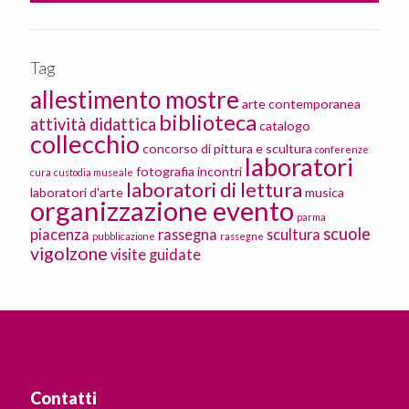
Tag
allestimento mostre
arte contemporanea
biblioteca
attività didattica
catalogo
collecchio
concorso di pittura e scultura
conferenze
laboratori
fotografia
incontri
cura
custodia museale
laboratori di lettura
laboratori d'arte
musica
organizzazione evento
parma
scuole
piacenza
rassegna
scultura
pubblicazione
rassegne
vigolzone
visite guidate
Contatti