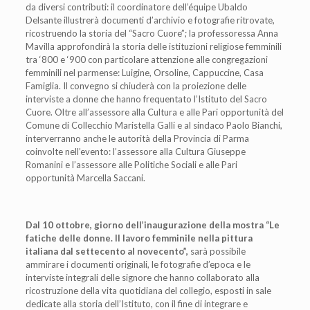
da diversi contributi: il coordinatore dell’équipe Ubaldo
Delsante illustrerà documenti d’archivio e fotografie ritrovate,
ricostruendo la storia del “Sacro Cuore”; la professoressa Anna
Mavilla approfondirà la storia delle istituzioni religiose femminili
tra ‘800 e ‘900 con particolare attenzione alle congregazioni
femminili nel parmense: Luigine, Orsoline, Cappuccine, Casa
Famiglia. Il convegno si chiuderà con la proiezione delle
interviste a donne che hanno frequentato l’Istituto del Sacro
Cuore. Oltre all’assessore alla Cultura e alle Pari opportunità del
Comune di Collecchio Maristella Galli e al sindaco Paolo Bianchi,
interverranno anche le autorità della Provincia di Parma
coinvolte nell’evento: l’assessore alla Cultura Giuseppe
Romanini e l’assessore alle Politiche Sociali e alle Pari
opportunità Marcella Saccani.
Dal 10 ottobre, giorno dell’inaugurazione della mostra “Le
fatiche delle donne. Il lavoro femminile nella pittura
italiana dal settecento al novecento”,
sarà possibile
ammirare i documenti originali, le fotografie d’epoca e le
interviste integrali delle signore che hanno collaborato alla
ricostruzione della vita quotidiana del collegio, esposti in sale
dedicate alla storia dell’Istituto, con il fine di integrare e