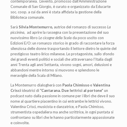
contemporanea. L’evento, promosso dall’Amministrazione
Comunale di San Giorgio, è curato e organizzato da Educarte
soc. coop. a cui da anni è stata affidata la gestione della
Biblioteca comunale.
Sarà
Silvia Montemurro,
autrice del romanzo di successo
La
piccinina,
ad aprire la rassegna con la presentazione del suo
nuovissimo libro
Le cicogne della Scala
da poco uscito con
Edizioni E/O: un romanzo storico
in grado di raccontare la forza
silenziosa delle donne trasportando il lettore dietro le quinte del
prestigioso teatro lirico milanese. Le protagoniste, sullo sfondo
dei grandi eventi politici e sociali che attraversano l’Italia dagli
anni Trenta agli anni Settanta, vivono sogni, amori, delusioni e
abbandoni mentre intorno si muovono e splendono le
meraviglie della Scala di Milano.
La Montemurro dialogherà con
Paola Chimisso
e
Valentina
Crisci
ideatrici di
“Cantarana. Due lettrici al portone”
un
podcast nato dalla passione in comune per i libri che deve il suo
nome al quartiere piacentino in cui entrambe le lettrici vivono.
Valentina Crisci, musicista e danzatrice, e Paola Chimisso,
strumentista ospedaliera ma anche scrittrice, in ogni puntata si
confrontano su libri che le hanno particolarmente appassionate
e coinvolte.