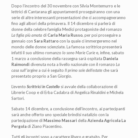
Dopo l’incontro del 30 novembre con Silvia Montemurro e le
lettrici di Cantarana gli appuntamenti proseguiranno con una
serie di altre interessanti presentazioni che ci accompagneranno
fino agli albori della primavera. Il 14 dicembre si parlerà di
donne della celebre famiglia Medici protagoniste del romanzo
La figlia più amata
di
Carla Maria Russo
, per poi proseguire a
gennaio con
Sara Rattaro
con la quale ci immergeremo nel
mondo delle donne scienziate. La famosa scrittrice presenterà
infatti il suo ultimo romanzo
Io sono Marie Curie
e, infine, sabato
1 marzo a conclusione della rassegna sarà ospitata
Daniela
Raimondi
divenuta nota a livello nazionale con il romanzo
La
casa sull’’argine
a cui è seguito
Il primo sole dell’estate
che sarà
presentato proprio a San Giorgio.
L’evento
Scrittrici in Castello
si avvale della collaborazione di
Librerie Coop e di Erba Cadabra di Angelica Rinaldini e Michela
Sartori.
Sabato 14 dicembre, a conclusione dell’incontro, ai partecipanti
sarà anche offerto uno speciale brindisi natalizio con la
partecipazione di
Massimo Massari
della
Azienda Agricola La
Pergola
di Ziano Piacentino.
Tutti gli incontri sono a carattere libero e gratuito. Per