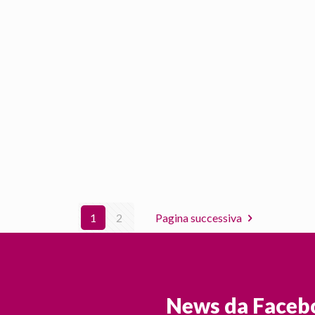
1
2
Pagina successiva
News da Faceb