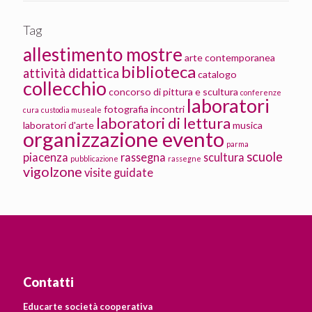
Tag
allestimento mostre
arte contemporanea
biblioteca
attività didattica
catalogo
collecchio
concorso di pittura e scultura
conferenze
laboratori
fotografia
incontri
cura
custodia museale
laboratori di lettura
laboratori d'arte
musica
organizzazione evento
parma
scuole
piacenza
rassegna
scultura
pubblicazione
rassegne
vigolzone
visite guidate
Contatti
Educarte società cooperativa