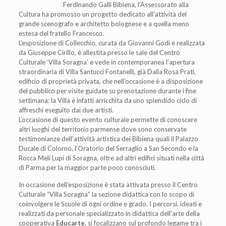
Ferdinando Galli Bibiena, l’Assessorato alla
Cultura ha promosso un progetto dedicato all’attività del
grande scenografo e architetto bolognese e a quella meno
estesa del fratello Francesco.
L’esposizione di Collecchio, curata da Giovanni Godi e realizzata
da Giuseppe Cirillo, è allestita presso le sale del Centro
Culturale ‘Villa Soragna’ e vede in contemporanea l’apertura
straordinaria di Villa Santucci Fontanelli, già Dalla Rosa Prati,
edificio di proprietà privata, che nell’occasione è a disposizione
del pubblico per visite guidate su prenotazione durante i fine
settimana: la Villa è infatti arricchita da uno splendido ciclo di
affreschi eseguito dai due artisti.
L’occasione di questo evento culturale permette di conoscere
altri luoghi del territorio parmense dove sono conservate
testimonianze dell’attività artistica dei Bibiena quali il Palazzo
Ducale di Colorno, l’Oratorio del Serraglio a San Secondo e la
Rocca Meli Lupi di Soragna, oltre ad altri edifici situati nella città
di Parma per la maggior parte poco conosciuti.
In occasione dell’esposizione è stata attivata presso il Centro
Culturale “Villa Soragna” la sezione didattica con lo scopo di
coinvolgere le Scuole di ogni ordine e grado. I percorsi, ideati e
realizzati da personale specializzato in didattica dell’arte della
cooperativa
Educarte
, si focalizzano sul profondo legame tra i