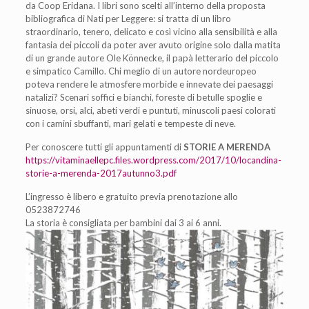
da Coop Eridana. I libri sono scelti all’interno della proposta
bibliografica di Nati per Leggere: si tratta di un libro
straordinario, tenero, delicato e così vicino alla sensibilità e alla
fantasia dei piccoli da poter aver avuto origine solo dalla matita
di un grande autore Ole Könnecke, il papà letterario del piccolo
e simpatico Camillo. Chi meglio di un autore nordeuropeo
poteva rendere le atmosfere morbide e innevate dei paesaggi
natalizi? Scenari soffici e bianchi, foreste di betulle spoglie e
sinuose, orsi, alci, abeti verdi e puntuti, minuscoli paesi colorati
con i camini sbuffanti, mari gelati e tempeste di neve.
Per conoscere tutti gli appuntamenti di
STORIE A MERENDA
https://vitaminaellepc.files.wordpress.com/2017/10/locandina-
storie-a-merenda-2017autunno3.pdf
L’ingresso è libero e gratuito previa prenotazione allo
0523872746
La storia è consigliata per bambini dai 3 ai 6 anni.