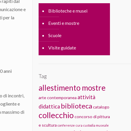
 rapiti dal
omunicazione e
Biblioteche e musei
i per la
Eventi e mostre
Scuole
Visite guidate
10 anni
Tag
allestimento mostre
 di incontri,
attività
arte contemporanea
cogliente e
biblioteca
didattica
catalogo
un massimo di
collecchio
concorso di pittura
e scultura
conferenze
cura
custodia museale