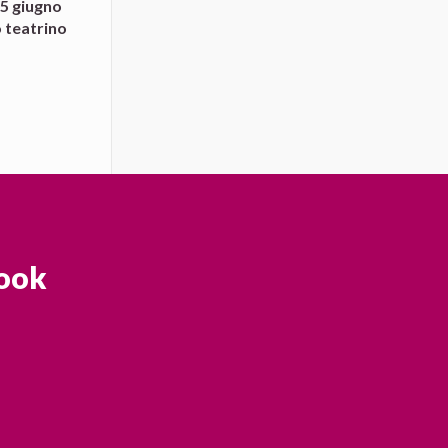
15 giugno
o teatrino
ook