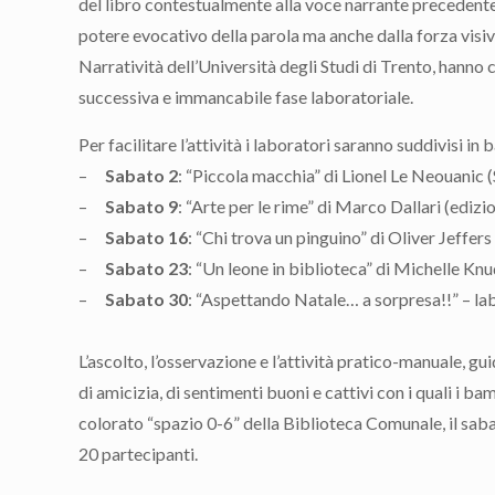
del libro contestualmente alla voce narrante precedentem
potere evocativo della parola ma anche dalla forza visiv
Narratività dell’Università degli Studi di Trento, hanno 
successiva e immancabile fase laboratoriale.
Per facilitare l’attività i laboratori saranno suddivisi in
–
Sabato 2
: “Piccola macchia” di Lionel Le Neouanic (
–
Sabato 9
: “Arte per le rime” di Marco Dallari (ediz
–
Sabato 1
6
: “Chi trova un pinguino” di Oliver Jeffers
–
Sabato 23
: “Un leone in biblioteca” di Michelle Knu
–
Sabato 30
: “Aspettando Natale… a sorpresa!!” – lab
L’ascolto, l’osservazione e l’attività pratico-manuale, gu
di amicizia, di sentimenti buoni e cattivi con i quali i b
colorato “spazio 0-6” della Biblioteca Comunale, il sab
20 partecipanti.