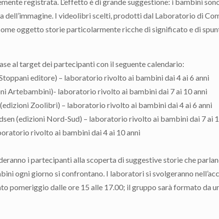
ente registrata. L’effetto è di grande suggestione: i bambini sono
a dell’immagine. I videolibri scelti, prodotti dal Laboratorio di C
come oggetto storie particolarmente ricche di significato e di spunt
 base al target dei partecipanti con il seguente calendario:
Stoppani editore) – laboratorio rivolto ai bambini dai 4 ai 6 anni
ioni Artebambini)- laboratorio rivolto ai bambini dai 7 ai 10 anni
 (edizioni Zoolibri) – laboratorio rivolto ai bambini dai 4 ai 6 anni
dsen (edizioni Nord-Sud) – laboratorio rivolto ai bambini dai 7 ai 
oratorio rivolto ai bambini dai 4 ai 10 anni
ideranno i partecipanti alla scoperta di suggestive storie che parlano
ambini ogni giorno si confrontano. I laboratori si svolgeranno nell’ac
ato pomeriggio dalle ore 15 alle 17.00; il gruppo sarà formato da 