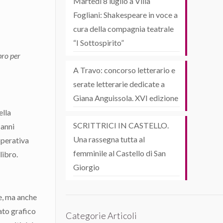
Martedì 8 luglio a Villa
Fogliani: Shakespeare in voce a
cura della compagnia teatrale
“I Sottospirito”
bro per
A Travo: concorso letterario e
serate letterarie dedicate a
Giana Anguissola. XVI edizione
ella
SCRITTRICI IN CASTELLO.
 anni
Una rassegna tutta al
operativa
femminile al Castello di San
libro.
Giorgio
ce, ma anche
ato grafico
Categorie Articoli