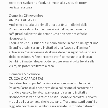
per poter svolgere un’attività legata alla visita, da poter
realizzare a casa.
Domenica 29 novembre
ANIMALI AD ARTE
Andremo a caccia di animali… ma per finta! I dipinti della
Pinacoteca celano tanti e diversi animali sapientemente
raffigurati dai pittori del tempo…ma non sempre è facile
riconoscerli..
L’aquila dov’è? E il bue? Ma ci sono anche un cane e un agnellino!
Grandi e piccini saranno invitati ad una “caccia agli animali”
attraverso l’osservazione di alcune delle più significative opere
della collezione. A fine percorso verrà consegnato a ciascun
bambino il materiale per poter svolgere un’attività legata alla
visita, da poter realizzare a casa.
Domenica 6 dicembre
ZUCCA O CARROZZA?
Uno, due, tre…si parte! La visita si svolgerà nei sotterranei di
Palazzo Farnese alla scoperta della collezione di carrozze e al
mondo a esse collegato. I partecipanti saranno invitati a
riconoscere le varie parti che costituiscono le carrozze, I diversi
modelli, e i personaggi che le usavano. Tra dame, gentiluomini e
leggiadri cocchieri ai bambini sarà svelato un mondo fiabesco…