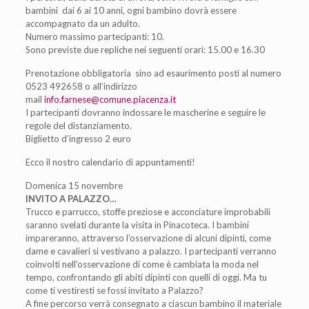
bambini dai 6 ai 10 anni, ogni bambino dovrà essere
accompagnato da un adulto.
Numero massimo partecipanti: 10.
Sono previste due repliche nei seguenti orari: 15.00 e 16.30
Prenotazione obbligatoria sino ad esaurimento posti al numero
0523 492658 o all’indirizzo
mail
info.farnese@comune.piacenza.it
I partecipanti dovranno indossare le mascherine e seguire le
regole del distanziamento.
Biglietto d’ingresso 2 euro
Ecco il nostro calendario di appuntamenti!
Domenica 15 novembre
INVITO A PALAZZO…
Trucco e parrucco, stoffe preziose e acconciature improbabili
saranno svelati durante la visita in Pinacoteca. I bambini
impareranno, attraverso l’osservazione di alcuni dipinti, come
dame e cavalieri si vestivano a palazzo. I partecipanti verranno
coinvolti nell’osservazione di come è cambiata la moda nel
tempo, confrontando gli abiti dipinti con quelli di oggi. Ma tu
come ti vestiresti se fossi invitato a Palazzo?
A fine percorso verrà consegnato a ciascun bambino il materiale