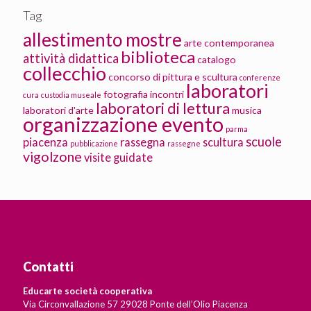
Tag
allestimento mostre
arte contemporanea
biblioteca
attività didattica
catalogo
collecchio
concorso di pittura e scultura
conferenze
laboratori
fotografia
incontri
cura
custodia museale
laboratori di lettura
laboratori d'arte
musica
organizzazione evento
parma
scuole
piacenza
rassegna
scultura
pubblicazione
rassegne
vigolzone
visite guidate
Contatti
Educarte società cooperativa
Via Circonvallazione 57 29028 Ponte dell’Olio Piacenza