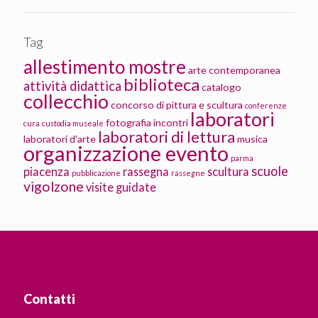
Tag
allestimento mostre
arte contemporanea
biblioteca
attività didattica
catalogo
collecchio
concorso di pittura e scultura
conferenze
laboratori
fotografia
incontri
cura
custodia museale
laboratori di lettura
laboratori d'arte
musica
organizzazione evento
parma
scuole
piacenza
rassegna
scultura
pubblicazione
rassegne
vigolzone
visite guidate
Contatti