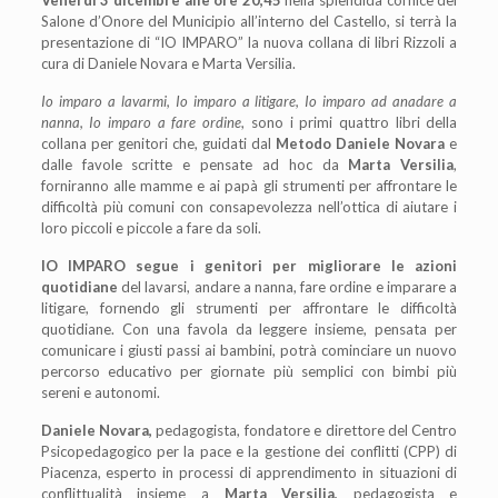
Salone d’Onore del Municipio all’interno del Castello, si terrà la
presentazione di “IO IMPARO” la nuova collana di libri Rizzoli a
cura di Daniele Novara e Marta Versilia.
Io imparo a lavarmi, Io imparo a litigare,
Io imparo ad anadare a
nanna,
Io imparo a fare ordine
, sono i primi quattro libri della
collana per genitori che, guidati dal
Metodo Daniele Novara
e
dalle favole scritte e pensate ad hoc da
Marta Versilia
,
forniranno alle mamme e ai papà gli strumenti per affrontare le
difficoltà più comuni con consapevolezza nell’ottica di aiutare i
loro piccoli e piccole a fare da soli.
IO IMPARO segue i genitori per migliorare le azioni
quotidian
e
del lavarsi, andare a nanna, fare ordine e imparare a
litigare, fornendo gli strumenti per affrontare le difficoltà
quotidiane. Con una favola da leggere insieme, pensata per
comunicare i giusti passi ai bambini, potrà cominciare un nuovo
percorso educativo per giornate più semplici con bimbi più
sereni e autonomi.
Daniele Novara,
pedagogista, fondatore e direttore del Centro
Psicopedagogico per la pace e la gestione dei conflitti (CPP) di
Piacenza, esperto in processi di apprendimento in situazioni di
conflittualità insieme a
Marta Versilia,
pedagogista e