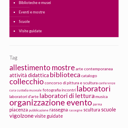
Biblioteche e musei
Eventi e mostre
Scuole
Visite guidate
Tag
allestimento mostre
arte contemporanea
biblioteca
attività didattica
catalogo
collecchio
concorso di pittura e scultura
conferenze
laboratori
fotografia
incontri
cura
custodia museale
laboratori di lettura
laboratori d'arte
musica
organizzazione evento
parma
scuole
piacenza
rassegna
scultura
pubblicazione
rassegne
vigolzone
visite guidate