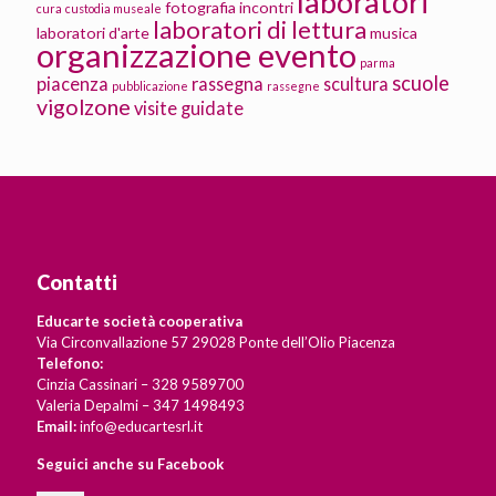
laboratori
fotografia
incontri
cura
custodia museale
laboratori di lettura
laboratori d'arte
musica
organizzazione evento
parma
scuole
piacenza
rassegna
scultura
pubblicazione
rassegne
vigolzone
visite guidate
Contatti
Educarte società cooperativa
Via Circonvallazione 57 29028 Ponte dell’Olio Piacenza
Telefono:
Cinzia Cassinari – 328 9589700
Valeria Depalmi – 347 1498493
Email:
info@educartesrl.it
Seguici anche su Facebook