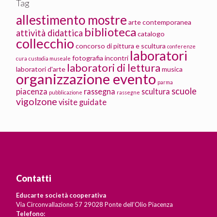
Tag
allestimento mostre
arte contemporanea
biblioteca
attività didattica
catalogo
collecchio
concorso di pittura e scultura
conferenze
laboratori
fotografia
incontri
cura
custodia museale
laboratori di lettura
laboratori d'arte
musica
organizzazione evento
parma
scuole
piacenza
rassegna
scultura
pubblicazione
rassegne
vigolzone
visite guidate
Contatti
Educarte società cooperativa
Via Circonvallazione 57 29028 Ponte dell’Olio Piacenza
Telefono: