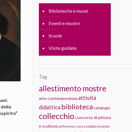
Biblioteche e musei
Eventi e mostre
Scuole
Visite guidate
Tag
allestimento mostre
attività
arte contemporanea
ani:
biblioteca
 della
didattica
catalogo
spirito”
collecchio
concorso di pittura
e scultura
conferenze
cura
custodia museale