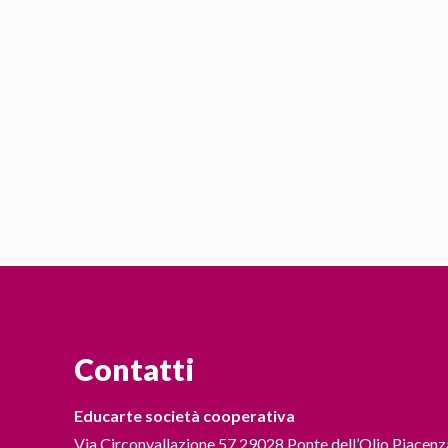
Contatti
Educarte società cooperativa
Via Circonvallazione 57 29028 Ponte dell’Olio Piacenz