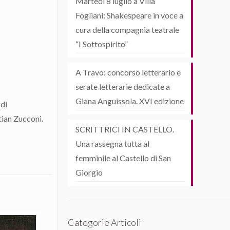
Martedì 8 luglio a Villa
Fogliani: Shakespeare in voce a
cura della compagnia teatrale
“I Sottospirito”
A Travo: concorso letterario e
serate letterarie dedicate a
Giana Anguissola. XVI edizione
 di
tian Zucconi.
SCRITTRICI IN CASTELLO.
Una rassegna tutta al
femminile al Castello di San
Giorgio
Categorie Articoli