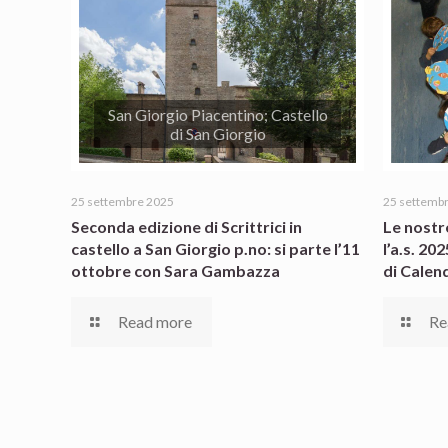
San Giorgio Piacentino; Castello
di San Giorgio
25 settembre 2025
25 settemb
Seconda edizione di Scrittrici in
Le nostr
castello a San Giorgio p.no: si parte l’11
l’a.s. 20
ottobre con Sara Gambazza
di Calen
Read more
Re