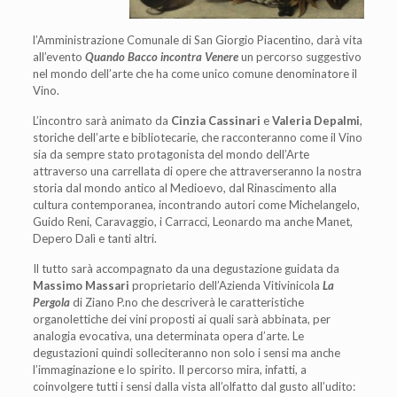
l’Amministrazione Comunale di San Giorgio Piacentino, darà vita
all’evento
Quando Bacco incontra Venere
un percorso suggestivo
nel mondo dell’arte che ha come unico comune denominatore il
Vino.
L’incontro sarà animato da
Cinzia Cassinari
e
Valeria Depalmi
,
storiche dell’arte e bibliotecarie, che racconteranno come il Vino
sia da sempre stato protagonista del mondo dell’Arte
attraverso una carrellata di opere che attraverseranno la nostra
storia dal mondo antico al Medioevo, dal Rinascimento alla
cultura contemporanea, incontrando autori come Michelangelo,
Guido Reni, Caravaggio, i Carracci, Leonardo ma anche Manet,
Depero Dalì e tanti altri.
Il tutto sarà accompagnato da una degustazione guidata da
Massimo Massari
proprietario dell’Azienda Vitivinicola
La
Pergola
di Ziano P.no che descriverà le caratteristiche
organolettiche dei vini proposti ai quali sarà abbinata, per
analogia evocativa, una determinata opera d’arte. Le
degustazioni quindi solleciteranno non solo i sensi ma anche
l’immaginazione e lo spirito. Il percorso mira, infatti, a
coinvolgere tutti i sensi dalla vista all’olfatto dal gusto all’udito: