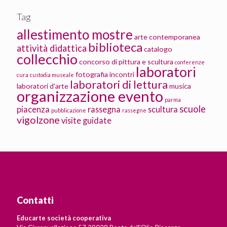
Tag
allestimento mostre
arte contemporanea
biblioteca
attività didattica
catalogo
collecchio
concorso di pittura e scultura
conferenze
laboratori
fotografia
incontri
cura
custodia museale
laboratori di lettura
laboratori d'arte
musica
organizzazione evento
parma
scuole
piacenza
rassegna
scultura
pubblicazione
rassegne
vigolzone
visite guidate
Contatti
Educarte società cooperativa