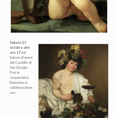
Sabato 21
ottobre alle
ore 17
nel
Salone d’onore
del Castello di
San Giorgio
P.no la
cooperativa
Educarte, in
collaborazione
con