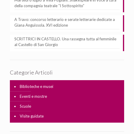
Martedì 8 luglio a Villa Fogliani: Shakespeare in voce a cura
della compagnia teatrale “I Sottospirito”
A Travo: concorso letterario e serate letterarie dedicate a
Giana Anguissola. XVI edizione
SCRITTRICI IN CASTELLO. Una rassegna tutta al femminile
al Castello di San Giorgio
Categorie Articoli
Biblioteche e musei
Eventi e mostre
Scuole
Visite guidate