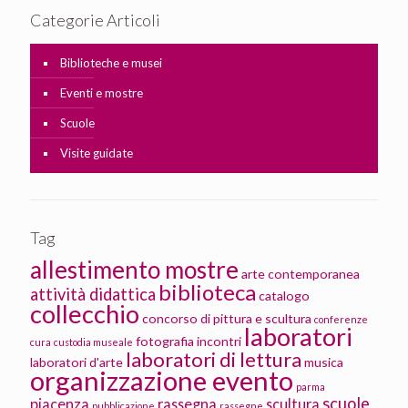
Categorie Articoli
Biblioteche e musei
Eventi e mostre
Scuole
Visite guidate
Tag
allestimento mostre
arte contemporanea
biblioteca
attività didattica
catalogo
collecchio
concorso di pittura e scultura
conferenze
laboratori
fotografia
incontri
cura
custodia museale
laboratori di lettura
laboratori d'arte
musica
organizzazione evento
parma
scuole
piacenza
rassegna
scultura
pubblicazione
rassegne