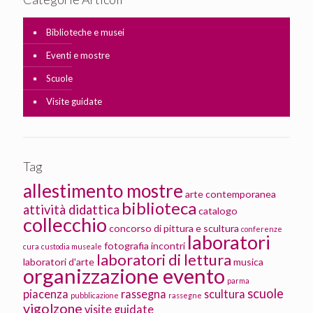
Biblioteche e musei
Eventi e mostre
Scuole
Visite guidate
Tag
allestimento mostre
arte contemporanea
biblioteca
attività didattica
catalogo
collecchio
concorso di pittura e scultura
conferenze
laboratori
fotografia
incontri
cura
custodia museale
laboratori di lettura
laboratori d'arte
musica
organizzazione evento
parma
scuole
piacenza
rassegna
scultura
pubblicazione
rassegne
vigolzone
visite guidate