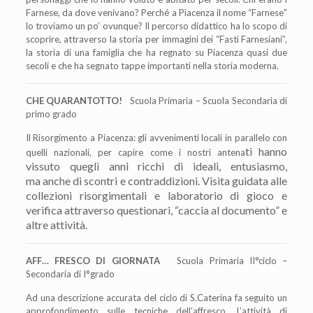
Farnese, da dove venivano? Perch
é
a Piacenza il nome
“
Farnese
”
lo troviamo un po
’
ovunque? Il percorso didattico ha lo scopo di
scoprire, attraverso la storia per immagini dei
“
Fasti Farnesiani
”
,
la storia di una famiglia che ha regnato su Piacenza quasi due
secoli e che ha segnato tappe importanti nella storia moderna.
CHE QUARANTOTTO!
Scuola Primaria – Scuola Secondaria di
primo grado
Il Risorgimento a Piacenza: gli avvenimenti locali in parallelo con
ti hanno
quelli nazionali, per capire come i nostri antena
vissuto quegli anni ricchi di ideali, entusiasmo,
ma anche di scontri e contraddizioni. Visita guidata alle
collezioni risorgimentali e laboratorio di gioco e
verifica attraverso questionari, “caccia al documento” e
altre attività.
AFF… FRESCO DI GIORNATA
S
cuola Primaria II°ciclo –
Secondaria di I°grado
Ad una descrizione accurata del ciclo di S.Caterina fa seguito un
approfondimento sulle tecniche dell’affresco. L’attività di