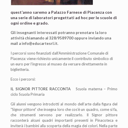
quest’anno saremo a Palazzo Farnese di Piacenza con
una serie di laboratori progettati ad hoc per le scuole di
ogni ordine e grado.
Gli insegnanti interessati potranno prenotare la loro
attività chiamando al 328/9589700 oppure inviando una
mail a info@educartesrl.it.
I percorsi sono finanziati dall’Amministrazione Comunale di
Piacenza: viene richiesto unicamente il contributo simbolico di
un euro per l’ingresso al museo da versare direttamente in
biglietteria.
Ecco i percorsi:
IL SIGNOR PITTORE RACCONTA
Scuola materna
–
Primo
ciclo Scuola Primaria
Gli alunni vengono introdotti al mondo dell
’
arte dalla figura del
“
Signor pittore
”
che insegna
loro che cos’è un quadro, come si fa,
che strumenti servono per realizzarlo. Il Signor
pittore
racconter
à
alcuni quadri importanti presenti in Pinacoteca e
inviter
à
i bambini alla
scoperta della magia dei colori. Nella parte