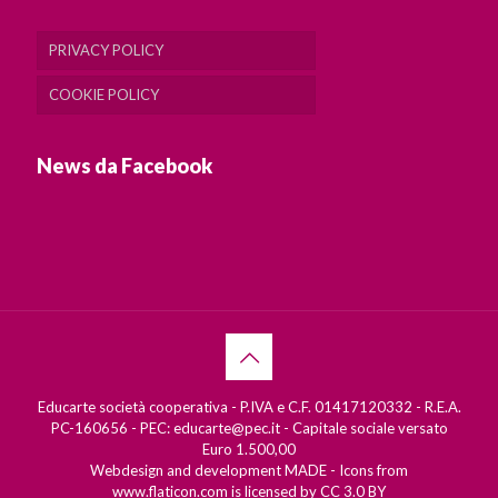
PRIVACY POLICY
COOKIE POLICY
News da Facebook
Educarte società cooperativa - P.IVA e C.F. 01417120332 - R.E.A.
PC-160656 - PEC: educarte@pec.it - Capitale sociale versato
Euro 1.500,00
Webdesign and development
MADE
- Icons from
www.flaticon.com
is licensed by
CC 3.0 BY