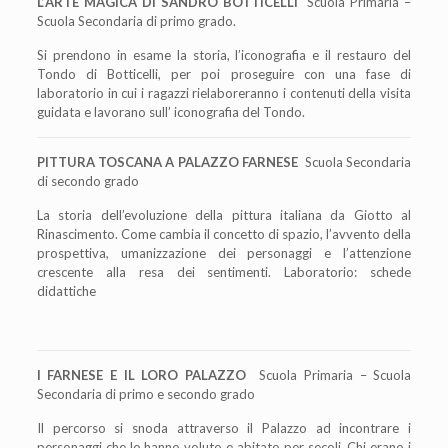
L’
ARTE MAGICA DI SANDRO BOTTICELLI
Scuola Primaria –
Scuola Secondaria di primo grado.
Si prendono in esame la storia, l
’
iconografia e il restauro del
Tondo di Botticelli, per poi
proseguire con una fase di
laboratorio in cui i ragazzi rielaboreranno i contenuti della
visita
guidata e lavorano sull
’
iconografia del Tondo.
PITTURA TOSCANA A PALAZZO FARNESE
Scuola Secondaria
di secondo grado
La storia dell’evoluzione della pittura italiana da Giotto al
Rinascimento. Come cambia il concetto di spazio, l’avvento della
prospettiva, umanizzazione dei personaggi e l’attenzione
crescente alla resa dei sentimenti. Laboratorio: schede
didattiche
I FARNESE E IL LORO PALAZZO
Scuola Primaria – Scuola
Secondaria di primo e secondo grado
Il percorso si snoda attraverso il Palazzo ad incontrare i
personaggi che lo hanno voluto e abitato per secoli. Chi erano i