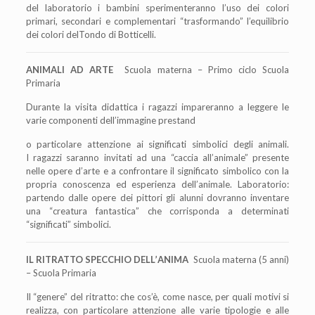
del laboratorio i bambini sperimenteranno l
’uso
dei colori
primari, secondari e complementari
“
trasformando
” l’
equilibrio
dei colori del
Tondo di Botticelli.
ANIMALI AD ARTE
Scuola materna
–
Primo ciclo Scuola
Primaria
Durante la visita didattica i ragazzi impareranno a leggere le
varie componenti
dell
’
immagine prestand
o particolare attenzione ai significati simbolici degli animali.
I
ragazzi saranno invitati ad una
“
caccia all
’animale”
presente
nelle opere d
’
arte e a
confrontare il significato simbolico con la
propria conoscenza ed esperienza dell
’
animale.
Laboratorio:
partendo dalle opere dei pittori gli alunni dovranno inventare
una
“
creatura
fantastica
”
che corrisponda a determinati
“
significati
” simbolici.
IL RITRATTO SPECCHIO DELL
’
ANIMA
Scuola materna (5 anni)
– Scuola Primaria
Il
“
genere
”
del ritratto: che cos’è, come nasce, per quali motivi si
realizza, con particolare
attenzione alle varie tipologie e alle