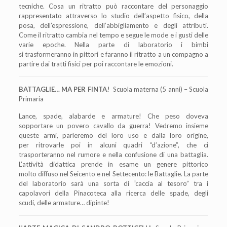
tecniche. Cosa un ritratto può raccontare del
personaggio
rappresentato attraverso lo studio dell
’
aspetto fisico, della
posa,
dell
’
espressione, dell
’
abbigliamento e degli attributi.
Come il ritratto cambia nel tempo e
segue le mode e i gusti delle
varie epoche. Nella parte di laboratorio i bimbi
si trasformeranno in pittori e faranno il ritratto a un compagno a
partire dai tratti fisici per poi raccontare le emozioni.
BATTAGLIE… MA PER FINTA!
Scuola materna (5 anni) – Scuola
Primaria
Lance, spade, alabarde e armature! Che peso doveva
sopportare un povero cavallo da guerra! Vedremo insieme
queste armi, parleremo del loro uso e dalla loro origine,
per ritrovarle poi in alcuni quadri “d’azione”, che ci
trasporteranno nel rumore e nella confusione di una battaglia.
L’attività didattica prende in esame un genere pittorico
molto diffuso nel Seicento e nel Settecento: le Battaglie. La parte
del laboratorio sarà una sorta di “caccia al tesoro” tra i
capolavori della Pinacoteca alla ricerca delle spade, degli
scudi, delle armature… dipinte!