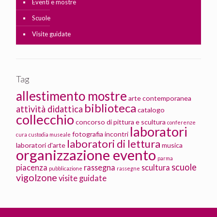
Eventi e mostre
Scuole
Visite guidate
Tag
allestimento mostre
arte contemporanea
biblioteca
attività didattica
catalogo
collecchio
concorso di pittura e scultura
conferenze
laboratori
fotografia
incontri
cura
custodia museale
laboratori di lettura
laboratori d'arte
musica
organizzazione evento
parma
scuole
piacenza
rassegna
scultura
pubblicazione
rassegne
vigolzone
visite guidate