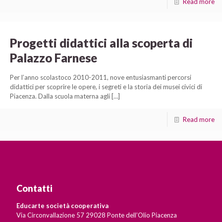
Read more
Progetti didattici alla scoperta di
Palazzo Farnese
Per l’anno scolastoco 2010-2011, nove entusiasmanti percorsi
didattici per scoprire le opere, i segreti e la storia dei musei civici di
Piacenza. Dalla scuola materna agli
[…]
Read more
Contatti
Educarte società cooperativa
Via Circonvallazione 57 29028 Ponte dell’Olio Piacenza