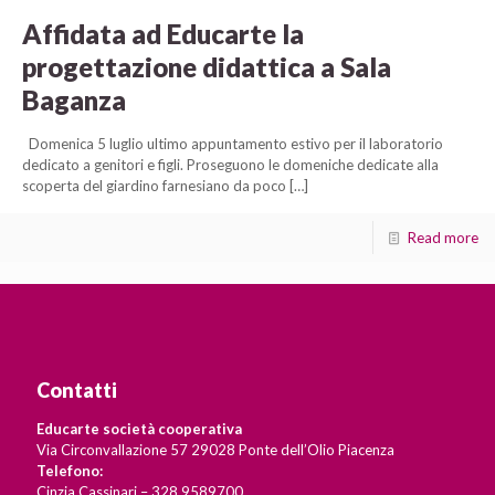
Affidata ad Educarte la
progettazione didattica a Sala
Baganza
Domenica 5 luglio ultimo appuntamento estivo per il laboratorio
dedicato a genitori e figli. Proseguono le domeniche dedicate alla
scoperta del giardino farnesiano da poco
[…]
Read more
Contatti
Educarte società cooperativa
Via Circonvallazione 57 29028 Ponte dell’Olio Piacenza
Telefono:
Cinzia Cassinari – 328 9589700