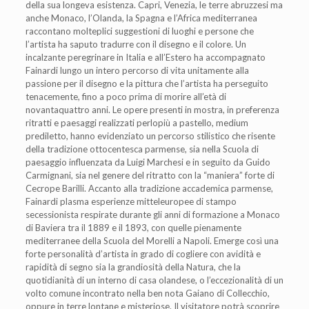
della sua longeva esistenza. Capri, Venezia, le terre abruzzesi ma
anche Monaco, l’Olanda, la Spagna e l’Africa mediterranea
raccontano molteplici suggestioni di luoghi e persone che
l’artista ha saputo tradurre con il disegno e il colore. Un
incalzante peregrinare in Italia e all’Estero ha accompagnato
Fainardi lungo un intero percorso di vita unitamente alla
passione per il disegno e la pittura che l’artista ha perseguito
tenacemente, fino a poco prima di morire all’età di
novantaquattro anni. Le opere presenti in mostra, in preferenza
ritratti e paesaggi realizzati perlopiù a pastello, medium
prediletto, hanno evidenziato un percorso stilistico che risente
della tradizione ottocentesca parmense, sia nella Scuola di
paesaggio influenzata da Luigi Marchesi e in seguito da Guido
Carmignani, sia nel genere del ritratto con la “maniera” forte di
Cecrope Barilli. Accanto alla tradizione accademica parmense,
Fainardi plasma esperienze mitteleuropee di stampo
secessionista respirate durante gli anni di formazione a Monaco
di Baviera tra il 1889 e il 1893, con quelle pienamente
mediterranee della Scuola del Morelli a Napoli. Emerge così una
forte personalità d’artista in grado di cogliere con avidità e
rapidità di segno sia la grandiosità della Natura, che la
quotidianità di un interno di casa olandese, o l’eccezionalità di un
volto comune incontrato nella ben nota Gaiano di Collecchio,
oppure in terre lontane e misteriose. Il visitatore potrà scoprire