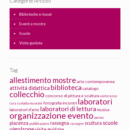
Categorie Articoli
Biblioteche e musei
Eventi e mostre
Scuole
Visite guidate
Tag
allestimento mostre
arte contemporanea
biblioteca
attività didattica
catalogo
collecchio
concorso di pittura e scultura
conferenze
laboratori
fotografia
incontri
cura
custodia museale
laboratori di lettura
laboratori d'arte
musica
organizzazione evento
parma
scuole
piacenza
rassegna
scultura
pubblicazione
rassegne
vigolzone
visite guidate