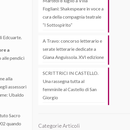
Martedì 8 luglio a Villa
Fogliani: Shakespeare in voce a
cura della compagnia teatrale
“I Sottospirito”
di Edcuarte.
A Travo: concorso letterario e
serate letterarie dedicate a
ore a
Giana Anguissola. XVI edizione
 alle pendici
SCRITTRICI IN CASTELLO.
me alla
Una rassegna tutta al
egli assessori
femminile al Castello di San
olume: Ubaldo
Giorgio
tituto Sacro
1902 quando
Categorie Articoli