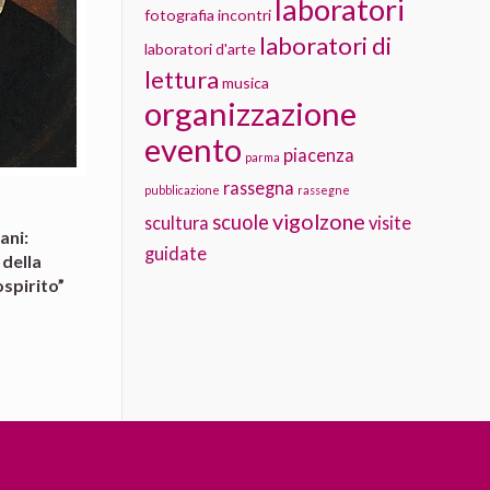
laboratori
fotografia
incontri
laboratori di
laboratori d'arte
lettura
musica
organizzazione
evento
piacenza
parma
rassegna
pubblicazione
rassegne
vigolzone
scuole
scultura
visite
ani:
guidate
 della
spirito”