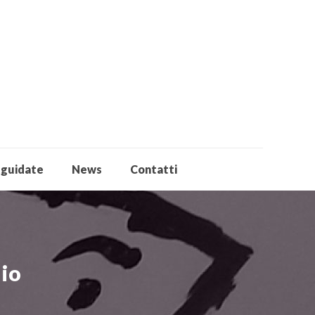
 guidate
News
Contatti
hio