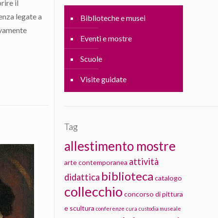
ire il
denza legate a
Biblioteche e musei
ivamente
Eventi e mostre
Scuole
Visite guidate
Tag
allestimento mostre
attività
arte contemporanea
biblioteca
didattica
catalogo
collecchio
concorso di pittura
e scultura
conferenze
cura
custodia museale