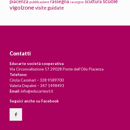
scuole
piacenza
rassegna
scultura
pubblicazione
rassegne
vigolzone
visite guidate
Contatti
Educarte società cooperativa
Via Circonvallazione 57 29028 Ponte dell’Olio Piacenza
Telefono:
Cinzia Cassinari – 328 9589700
Valeria Depalmi – 347 1498493
Email:
info@educartesrl.it
Seguici anche su Facebook