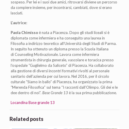
sospeso.
Per lei e i suoi due amici, ritrovar
si diviene un percorso
da compiere
insieme, per incontrarsi, cambiati,
dove si erano
lasciati.
L’autrice:
Paola Chimisso
è nata a Piacenza.
Dopo gli studi liceali si è
diploma
ta come infermiera e ha conseguito
una laurea in
Filosofia a indirizzo
teoretico all’Università degli Studi
di Parma.
In seguito ha ottenuto un
diploma presso la Scuola Italiana
di
Counseling Motivazionale.
Lavora come infermiera
strumen
tista in chirurgia generale, vasco
lare e toracica presso
l’ospedale “Gu
glielmo da Saliceto” di Piacenza. Ha
collaborato
alla gestione di diversi
incontri formativi rivolti al perso
nale
sanitario dell’azienda per cui
lavora. Nel 2016, per il circolo
cul
turale “Siamo in ballo” di Piacenza,
ha organizzato la prima
“Meren
da Filosofica” sul tema “I racconti
dall’Olimpo. Gli dei e le
dee dentro
di noi”.
Base Grande 13
è la sua pri
ma pubblicazione.
Locandina Base grande 13
Related posts