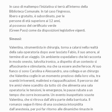
In caso di maltempo l’iniziativa si terrà all’interno della
Biblioteca Comunale. In tal caso l’ingresso,
libero e gratuito, è subordinato, per le
persone di età superiore ai 12 anni,
al possesso del certificato verde
(Green Pass) come da disposizioni legislative vigenti.
Sinossi:
Valentina, strumentista in chirurgia,
torna a calarsi nella realtà
della sala
operatoria dopo aver lasciato Fabio,
il suo amore, al
termine di un viag
gio. Un ambiente ospedaliero che
lei racconta
in modo onesto, talvol
ta ironico, a dispetto di un contesto
sì
affascinante e stimolante, ma che
sa essere anche feroce. Al suo
fianco
ci sono Carolina e Alessandro, una
collega e un chirurgo
che Valentina
coglie in un momento prezioso della
loro vita, tra
scambi irriverenti, ma
lintesi e riappacificazioni.
Il percorso dei
tre amici viene scan
dito da tutto ciò che alimenta una
sala
operatoria: le tensioni, le emer
genze, le pause rubate a un
tempo
che corre incessante.
Un evento inaspettato scuote
Va
lentina, che si ritrova dall’altra parte
della barricata. Il
romanzo segue il
ritmo di una coscienza intorpidi
ta
dall’anestesia, per poi far ritorno
alle dinamiche rimaste in