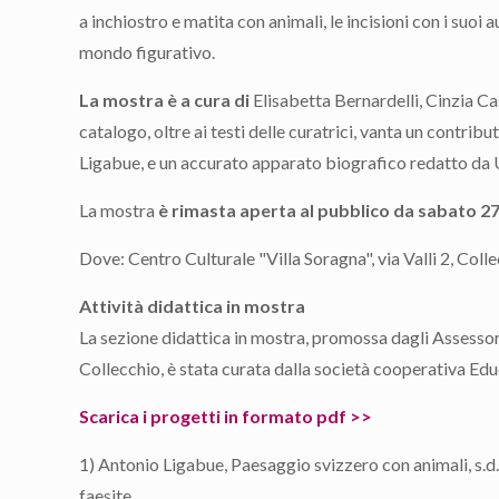
a inchiostro e matita con animali, le incisioni con i suoi 
mondo figurativo.
La mostra è a cura di
Elisabetta Bernardelli, Cinzia Ca
catalogo, oltre ai testi delle curatrici, vanta un contri
Ligabue, e un accurato apparato biografico redatto da
La mostra
è rimasta aperta al pubblico da sabato 
Dove: Centro Culturale "Villa Soragna", via Valli 2, Colle
Attività didattica in mostra
La sezione didattica in mostra, promossa dagli Assessora
Collecchio, è stata curata dalla società cooperativa Edu
Scarica i progetti in formato pdf >>
1) Antonio Ligabue, Paesaggio svizzero con animali, s.d
faesite.