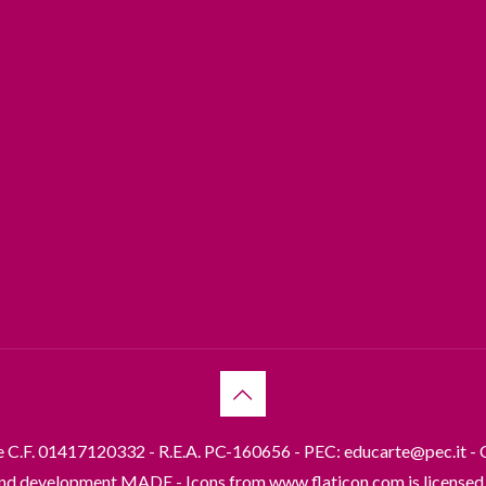
 e C.F. 01417120332 - R.E.A. PC-160656 - PEC: educarte@pec.it - C
nd development
MADE
- Icons from
www.flaticon.com
is license