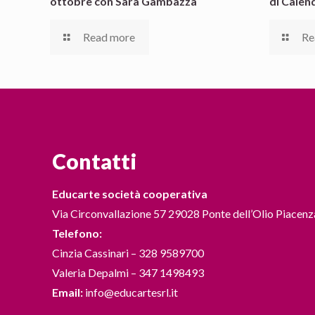
ottobre con Sara Gambazza
di Calen
Read more
Re
Contatti
Educarte società cooperativa
Via Circonvallazione 57 29028 Ponte dell’Olio Piacenz
Telefono:
Cinzia Cassinari – 328 9589700
Valeria Depalmi – 347 1498493
Email:
info@educartesrl.it