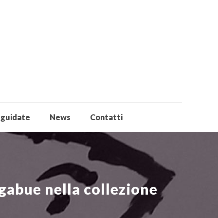
 guidate
News
Contatti
igabue nella collezione