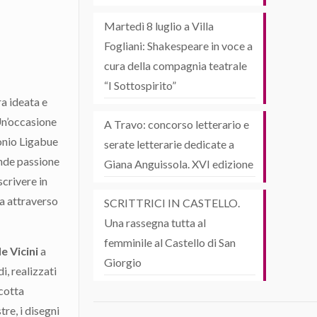
Martedì 8 luglio a Villa
Fogliani: Shakespeare in voce a
cura della compagnia teatrale
“I Sottospirito”
ra ideata e
Un’occasione
A Travo: concorso letterario e
onio Ligabue
serate letterarie dedicate a
ande passione
Giana Anguissola. XVI edizione
scrivere in
a attraverso
SCRITTRICI IN CASTELLO.
Una rassegna tutta al
femminile al Castello di San
e Vicini
a
Giorgio
i, realizzati
acotta
tre, i disegni