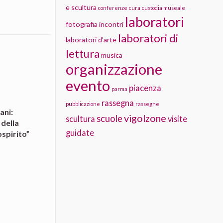
e scultura
conferenze
cura
custodia museale
laboratori
fotografia
incontri
laboratori di
laboratori d'arte
lettura
musica
organizzazione
evento
piacenza
parma
rassegna
pubblicazione
rassegne
ani:
vigolzone
scuole
scultura
visite
 della
guidate
spirito”