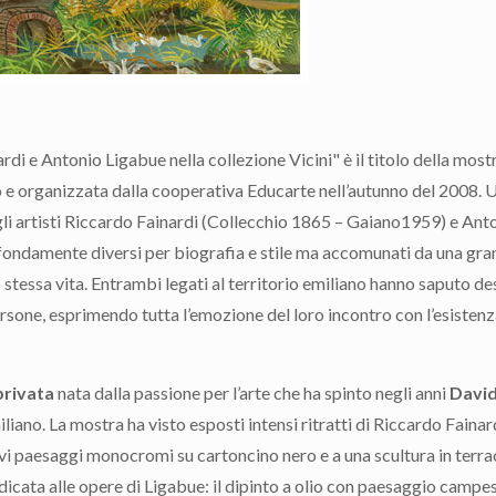
ardi e Antonio Ligabue nella collezione Vicini" è il titolo della most
e organizzata dalla cooperativa Educarte nell’autunno del 2008. 
li artisti Riccardo Fainardi (Collecchio 1865 – Gaiano1959) e Ant
ofondamente diversi per biografia e stile ma accomunati da una gr
ro stessa vita. Entrambi legati al territorio emiliano hanno saputo de
one, esprimendo tutta l’emozione del loro incontro con l’esistenz
privata
nata dalla passione per l’arte che ha spinto negli anni
David
liano. La mostra ha visto esposti intensi ritratti di Riccardo Fainard
tivi paesaggi monocromi su cartoncino nero e a una scultura in terr
dedicata alle opere di Ligabue: il dipinto a olio con paesaggio campes