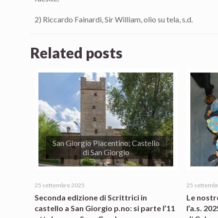
2) Riccardo Fainardi, Sir William, olio su tela, s.d.
Related posts
San Giorgio Piacentino; Castello
di San Giorgio
25 settembre 2025
25 settemb
Seconda edizione di Scrittrici in
Le nostr
castello a San Giorgio p.no: si parte l’11
l’a.s. 20