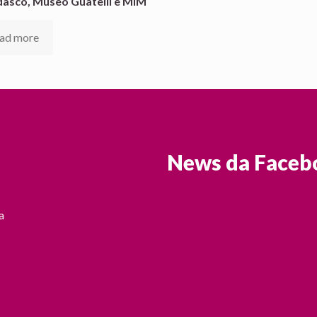
dasco, Museo Guatelli e MIM
ad more
News da Faceb
a