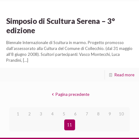
Simposio di Scultura Serena – 3°
edizione
Biennale Internazionale di Scultura in marmo. Progetto promosso
dall’assessorato alla Cultura del Comune di Collecchio. (dal 31 maggio
all’8 giugno 2008). Scultori partecipanti: Vasco Montecchi, Luca
Prandini,
[…]
Read more
Pagina precedente
1
2
3
4
5
6
7
8
9
10
11