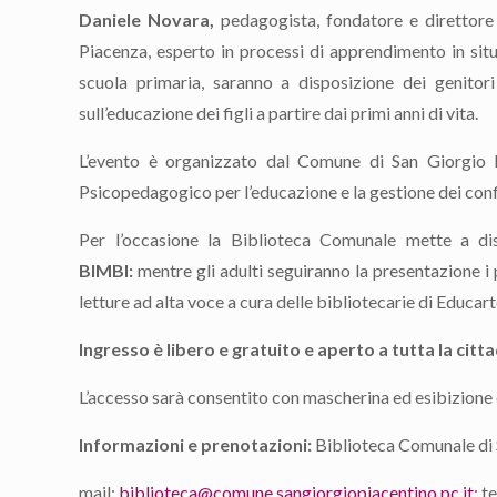
Daniele Novara,
pedagogista, fondatore e direttore 
Piacenza, esperto in processi di apprendimento in situ
scuola primaria, saranno a disposizione dei genitor
sull’educazione dei figli a partire dai primi anni di vita.
L’evento è organizzato dal Comune di San Giorgio P
Psicopedagogico per l’educazione e la gestione dei confl
Per l’occasione la Biblioteca Comunale mette a dis
BIMBI:
mentre gli adulti seguiranno la presentazione i 
letture ad alta voce a cura delle bibliotecarie di Educart
Ingresso è libero e gratuito e aperto a tutta la citt
L’accesso sarà consentito con mascherina ed esibizione 
Informazioni e prenotazioni:
Biblioteca Comunale di S
mail:
biblioteca@comune.sangiorgiopiacentino.pc.it
; 