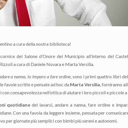
tino a cura della nostra biblioteca!
cornice del Salone d’Onore del Municipio all’interno del Castell
izzoli a cura di Daniele Novara e Marta Versilia.
adare a nanna,
Io imparo a fare ordine
, sono i primi quattro libri de
le favole scritte e pensate ad hoc da
Marta Versilia
, forniranno a
 con consapevolezza nell’ottica di aiutare i loro piccoli e piccole a 
oni quotidian
e
del lavarsi, andare a nanna, fare ordine e impara
tidiane. Con una favola da leggere insieme, pensata per comunicare 
o per giornate più semplici con bimbi più sereni e autonomi.