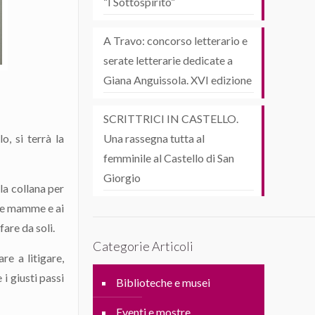
“I Sottospirito”
A Travo: concorso letterario e
serate letterarie dedicate a
Giana Anguissola. XVI edizione
SCRITTRICI IN CASTELLO.
o, si terrà la
Una rassegna tutta al
femminile al Castello di San
Giorgio
lla collana per
lle mamme e ai
fare da soli.
Categorie Articoli
re a litigare,
i giusti passi
Biblioteche e musei
Eventi e mostre