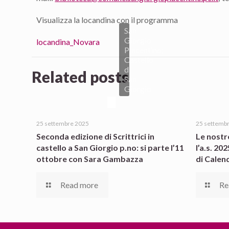
Visualizza la locandina con il programma
San
Giorgio
locandina_Novara
Piacentino;
Castello
di
Related posts
San
Giorgio
25 settembre 2025
25 settemb
Seconda edizione di Scrittrici in
Le nostr
castello a San Giorgio p.no: si parte l’11
l’a.s. 20
ottobre con Sara Gambazza
di Calen
Read more
Re