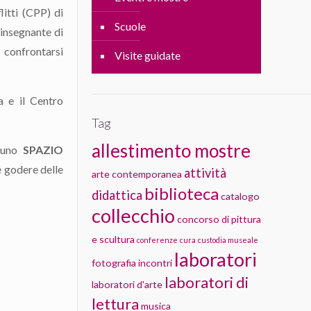
itti (CPP) di
Scuole
insegnante di
 confrontarsi
Visite guidate
a e il Centro
Tag
allestimento mostre
i uno
SPAZIO
e godere delle
attività
arte contemporanea
biblioteca
didattica
catalogo
collecchio
concorso di pittura
e scultura
conferenze
cura
custodia museale
laboratori
fotografia
incontri
laboratori di
laboratori d'arte
lettura
musica