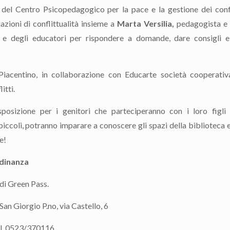
del Centro Psicopedagogico per la pace e la gestione dei confl
azioni di conflittualità insieme a
Marta Versilia,
pedagogista e 
i e degli educatori per rispondere a domande, dare consigli e
iacentino, in collaborazione con Educarte società cooperativ
itti.
posizione per i genitori che parteciperanno con i loro figl
piccoli, potranno imparare a conoscere gli spazi della biblioteca 
e!
adinanza
di Green Pass.
an Giorgio P.no, via Castello, 6
tel. 0523/370116