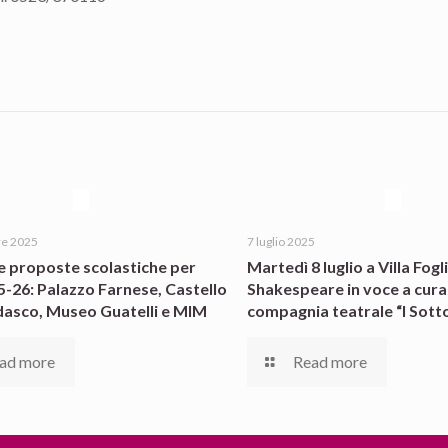
re 2025
7 luglio 2025
e proposte scolastiche per
Martedì 8 luglio a Villa Fogli
25-26: Palazzo Farnese, Castello
Shakespeare in voce a cura
dasco, Museo Guatelli e MIM
compagnia teatrale “I Sotto
ad more
Read more